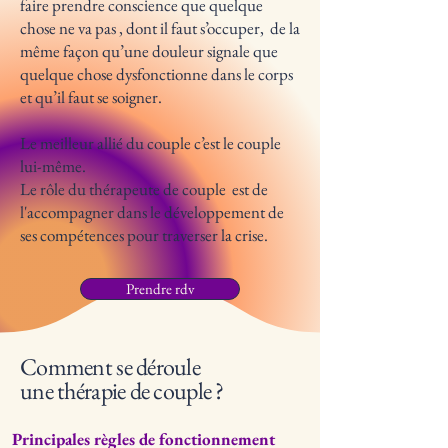
faire prendre conscience que quelque
chose ne va pas , dont il faut s’occuper, de la
même façon qu’une douleur signale que
quelque chose dysfonctionne dans le corps
et qu’il faut se soigner.
Le meilleur allié du couple c’est le couple
lui-même.
Le rôle du thérapeute de couple est de
l'accompagner dans le développement de
ses compétences pour traverser la crise.
Prendre rdv
Comment se déroule
une thérapie de couple ?
Principales règles de fonctionnement